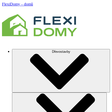
FlexiDomy – domů
Dřevostavby