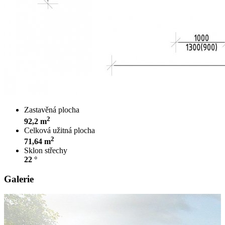
Zastavěná plocha
2
92,2 m
Celková užitná plocha
2
71,64 m
Sklon střechy
22 °
Galerie