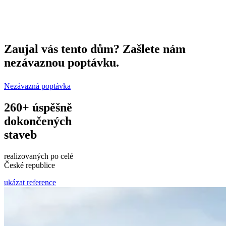
Zaujal vás tento dům?
Zašlete nám
nezávaznou poptávku.
Nezávazná poptávka
260+
úspěšně
dokončených
staveb
realizovaných po celé
České republice
ukázat reference
Leaflet
|
©
OpenStreetMap
©
CARTO
+
−