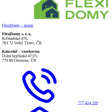
FlexiDomy – domů
FlexiDomy s. r. o.
Krčmaňská 476,
783 72 Velký Týnec, ČR
Kancelář – vzorkovna
Dolní hejčínská 47/25,
779 00 Olomouc, ČR
777 424 229