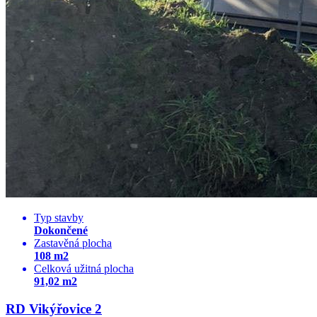
Typ stavby
Dokončené
Zastavěná plocha
108 m2
Celková užitná plocha
91,02 m2
RD Vikýřovice 2