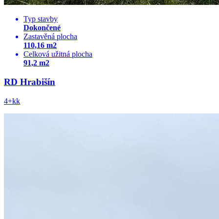
Typ stavby
Dokončené
Zastavěná plocha
110,16 m2
Celková užitná plocha
91,2 m2
RD Hrabišín
4+kk