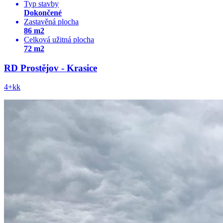
Typ stavby
Dokončené
Zastavěná plocha
86 m2
Celková užitná plocha
72 m2
RD Prostějov - Krasice
4+kk