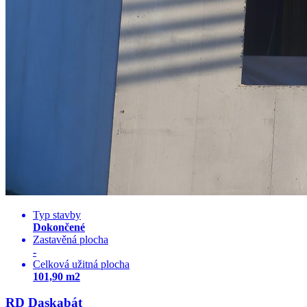
Typ stavby
Dokončené
Zastavěná plocha
-
Celková užitná plocha
101,90 m2
RD Daskabát