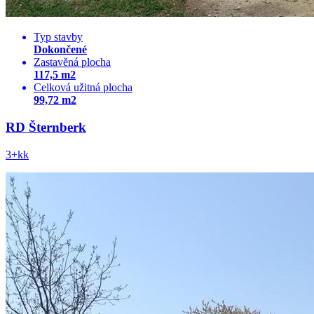
Typ stavby
Dokončené
Zastavěná plocha
117,5 m2
Celková užitná plocha
99,72 m2
RD Šternberk
3+kk