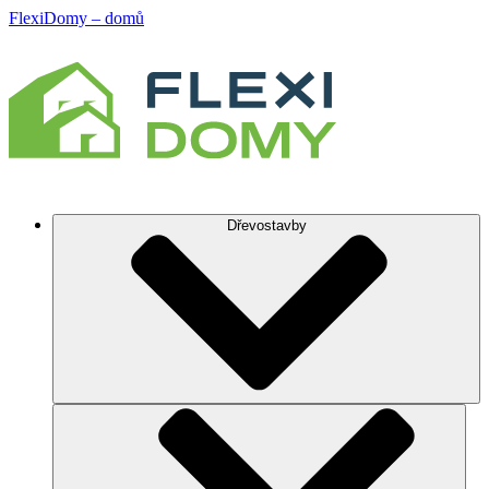
FlexiDomy – domů
Dřevostavby