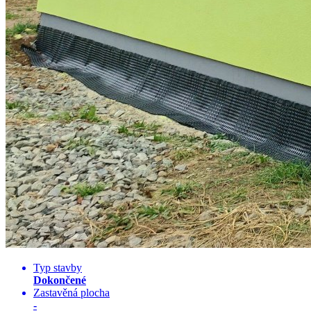
Typ stavby
Dokončené
Zastavěná plocha
-