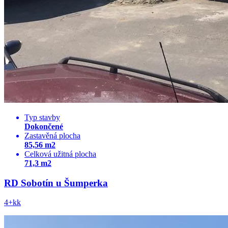
Typ stavby
Dokončené
Zastavěná plocha
85,56 m2
Celková užitná plocha
71,3 m2
RD Sobotín u Šumperka
4+kk