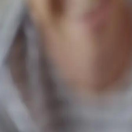
Reference
Standardy
Poradna
Kontakt
777 424 229
777 424