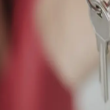
cz
info@flexidomy.cz