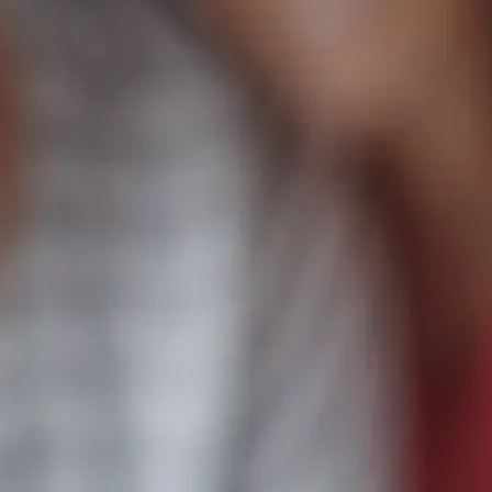
 229
info@flexidomy.