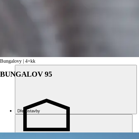
Otevřít menu
Menu
Bungalovy | 4+kk
BUNGALOV 95
Dřevostavby