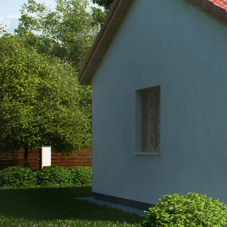
Zpět
Zavřít
Bungalovy
Patrové domy
Reference
Zpět
Zavřít
Dokončené stavby
Rozestavěné stavby
Připravujeme
Standardy