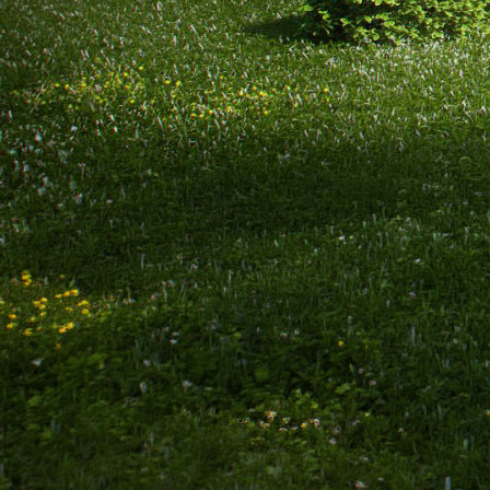
Zpět
Zavřít
Vybavení domu
Skladby konstrukcí domu
Průběh výstavby