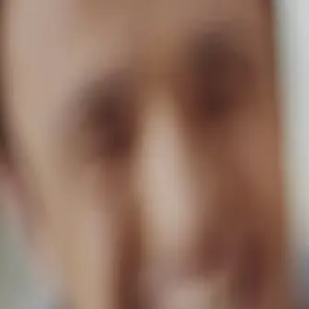
FlexiDomy – domů
Dřevostavby