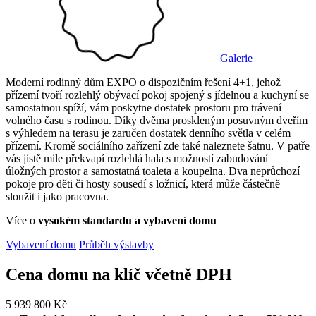
Galerie
Moderní rodinný dům EXPO o dispozičním řešení 4+1, jehož
přízemí tvoří rozlehlý obývací pokoj spojený s jídelnou a kuchyní se
samostatnou spíží, vám poskytne dostatek prostoru pro trávení
volného času s rodinou. Díky dvěma proskleným posuvným dveřím
s výhledem na terasu je zaručen dostatek denního světla v celém
přízemí. Kromě sociálního zařízení zde také naleznete šatnu. V patře
vás jistě mile překvapí rozlehlá hala s možností zabudování
úložných prostor a samostatná toaleta a koupelna. Dva neprůchozí
pokoje pro děti či hosty sousedí s ložnicí, která může částečně
sloužit i jako pracovna.
Více o
vysokém standardu a vybavení domu
Vybavení domu
Průběh výstavby
Cena domu na klíč
včetně DPH
5 939 800 Kč