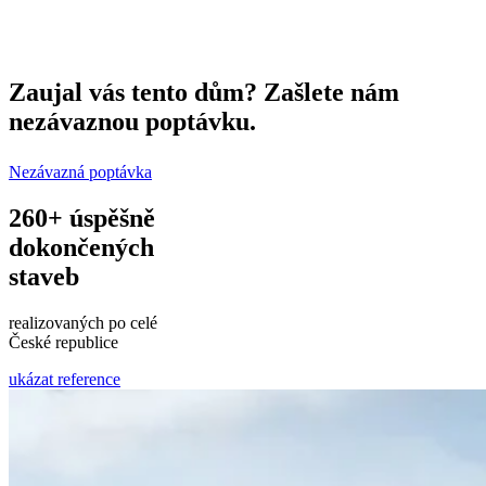
Zaujal vás tento dům?
Zašlete nám
nezávaznou poptávku.
Nezávazná poptávka
260+
úspěšně
dokončených
staveb
realizovaných po celé
České republice
ukázat reference
Leaflet
|
©
OpenStreetMap
©
CARTO
+
−