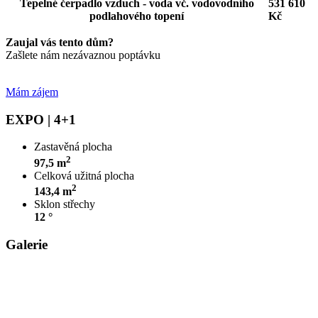
Tepelné čerpadlo vzduch - voda vč. vodovodního
531 610
podlahového topení
Kč
Zaujal vás tento dům?
Zašlete nám nezávaznou poptávku
Mám zájem
EXPO | 4+1
Zastavěná plocha
2
97,5 m
Celková užitná plocha
2
143,4 m
Sklon střechy
12 °
Galerie