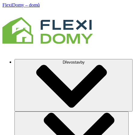
FlexiDomy – domů
Dřevostavby