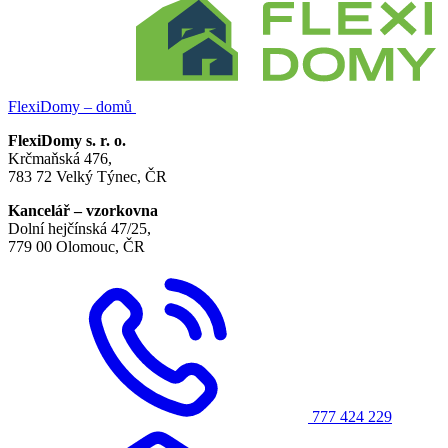
FlexiDomy – domů
FlexiDomy s. r. o.
Krčmaňská 476,
783 72 Velký Týnec, ČR
Kancelář – vzorkovna
Dolní hejčínská 47/25,
779 00 Olomouc, ČR
777 424 229