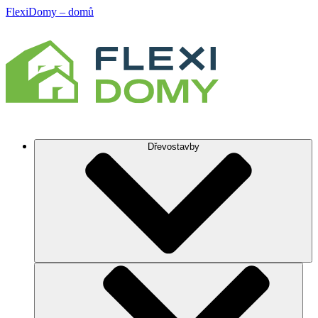
FlexiDomy – domů
Dřevostavby