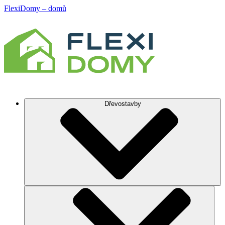
FlexiDomy – domů
Dřevostavby