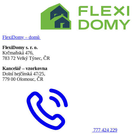
FlexiDomy – domů
FlexiDomy s. r. o.
Krčmaňská 476,
783 72 Velký Týnec, ČR
Kancelář – vzorkovna
Dolní hejčínská 47/25,
779 00 Olomouc, ČR
777 424 229