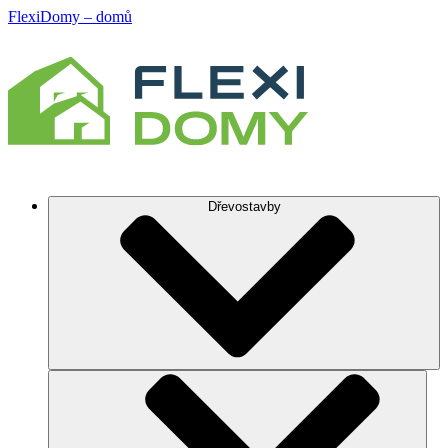
FlexiDomy – domů
Dřevostavby