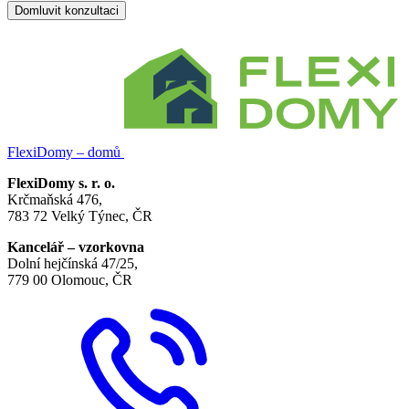
Domluvit konzultaci
FlexiDomy – domů
FlexiDomy s. r. o.
Krčmaňská 476,
783 72 Velký Týnec, ČR
Kancelář – vzorkovna
Dolní hejčínská 47/25,
779 00 Olomouc, ČR