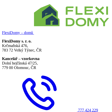
FlexiDomy – domů
FlexiDomy s. r. o.
Krčmaňská 476,
783 72 Velký Týnec, ČR
Kancelář – vzorkovna
Dolní hejčínská 47/25,
779 00 Olomouc, ČR
777 424 229