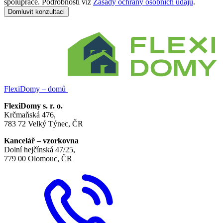
spolupráce. Podrobnosti viz
Zásady ochrany osobních údajů
.
Domluvit konzultaci
FlexiDomy – domů
FlexiDomy s. r. o.
Krčmaňská 476,
783 72 Velký Týnec, ČR
Kancelář – vzorkovna
Dolní hejčínská 47/25,
779 00 Olomouc, ČR