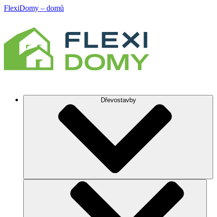
FlexiDomy – domů
Dřevostavby